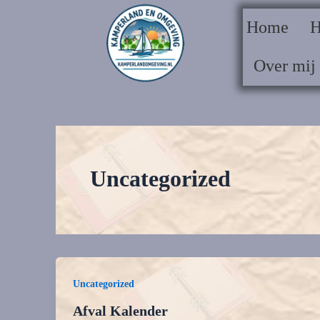
naar
Home
H
de
inhoud
Over mij
Uncategorized
Uncategorized
Afval Kalender