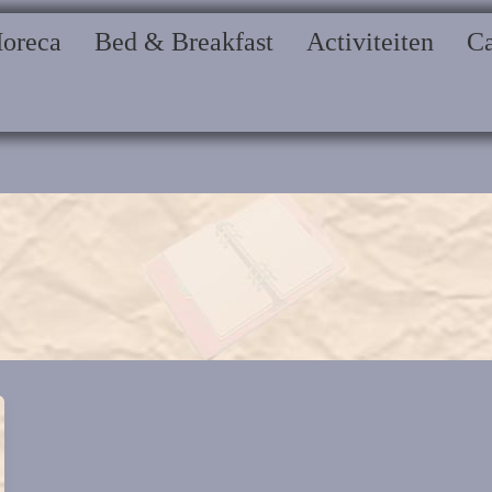
oreca
Bed & Breakfast
Activiteiten
C